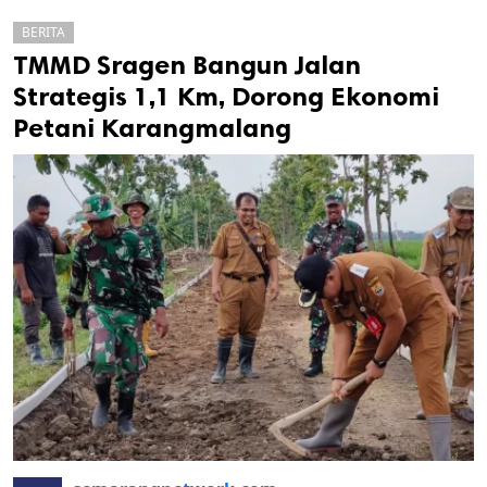
BERITA
TMMD Sragen Bangun Jalan
Strategis 1,1 Km, Dorong Ekonomi
Petani Karangmalang
k
ak cipta.