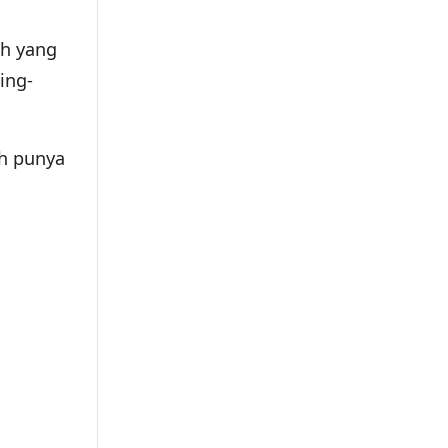
ah yang
ing-
ah punya