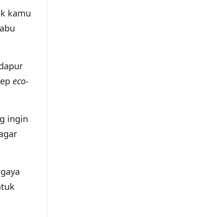
uk kamu
-abu
 dapur
sep
eco-
g ingin
 agar
 gaya
ntuk