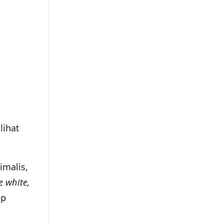
lihat
imalis,
e white,
ap