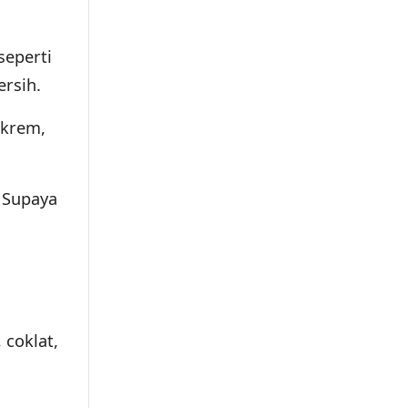
seperti
rsih.
 krem,
 Supaya
 coklat,