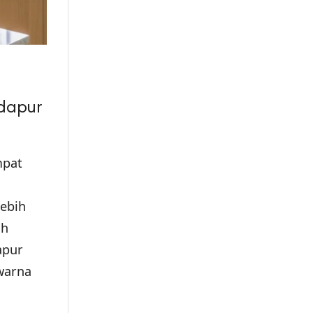
 dapur
mpat
lebih
ah
apur
 warna