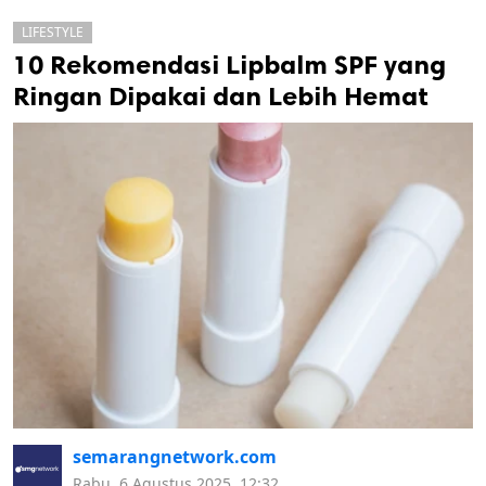
LIFESTYLE
10 Rekomendasi Lipbalm SPF yang
Ringan Dipakai dan Lebih Hemat
k
ak cipta.
semarangnetwork.com
Rabu, 6 Agustus 2025, 12:32