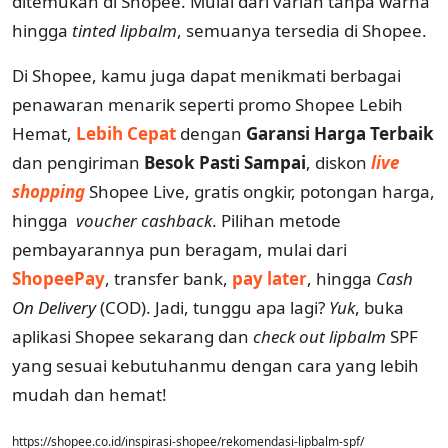
ditemukan di Shopee. Mulai dari varian tanpa warna
hingga
tinted lipbalm
, semuanya tersedia di Shopee.
Di Shopee, kamu juga dapat menikmati berbagai
penawaran menarik seperti promo Shopee Lebih
Hemat,
Lebih Cepat
dengan
Garansi Harga Terbaik
dan pengiriman
Besok Pasti Sampai
, diskon
live
shopping
Shopee Live, gratis ongkir, potongan harga,
hingga
voucher cashback
. Pilihan metode
pembayarannya pun beragam, mulai dari
ShopeePay
, transfer bank,
pay later
, hingga
Cash
On Delivery
(COD). Jadi, tunggu apa lagi?
Yuk
, buka
aplikasi Shopee sekarang dan
check out lipbalm
SPF
yang sesuai kebutuhanmu dengan cara yang lebih
mudah dan hemat!
https://shopee.co.id/inspirasi-shopee/rekomendasi-lipbalm-spf/