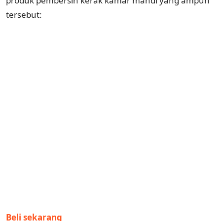
produk pembersih kerak kamar mandi yang ampuh
tersebut:
Beli sekarang