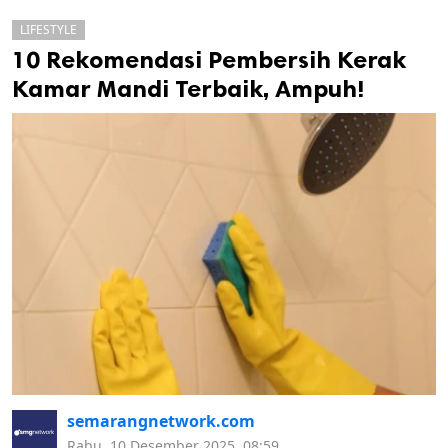
LIFESTYLE
10 Rekomendasi Pembersih Kerak
Kamar Mandi Terbaik, Ampuh!
k
ak cipta.
semarangnetwork.com
Rabu, 10 Desember 2025, 08:59