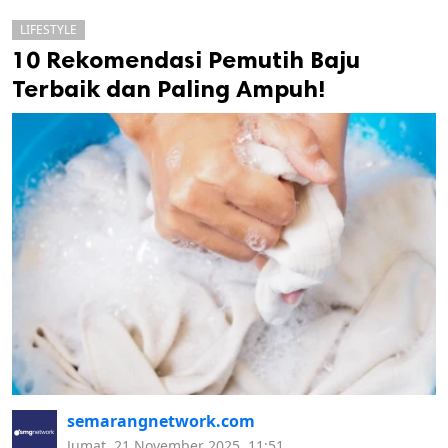
LIFESTYLE
10 Rekomendasi Pemutih Baju
Terbaik dan Paling Ampuh!
k
ak cipta.
semarangnetwork.com
Jumat, 21 November 2025, 11:51