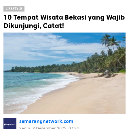
LIFESTYLE
10 Tempat Wisata Bekasi yang Wajib
Dikunjungi, Catat!
k
ak cipta.
semarangnetwork.com
Senin, 8 Desember 2025, 07:24