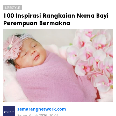
LIFESTYLE
100 Inspirasi Rangkaian Nama Bayi
Perempuan Bermakna
k
ak cipta.
semarangnetwork.com
Senin, 6 Juli 2026, 10:02