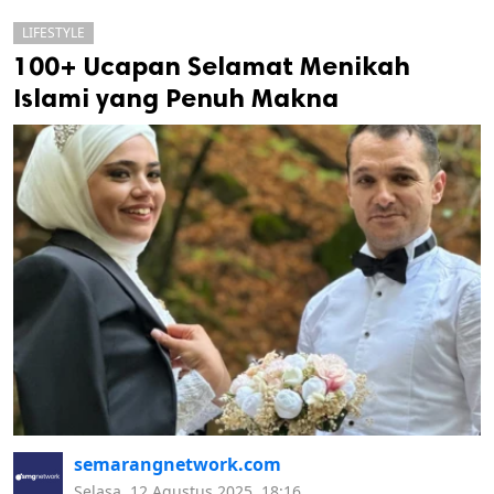
LIFESTYLE
100+ Ucapan Selamat Menikah
Islami yang Penuh Makna
k
ak cipta.
semarangnetwork.com
Selasa, 12 Agustus 2025, 18:16