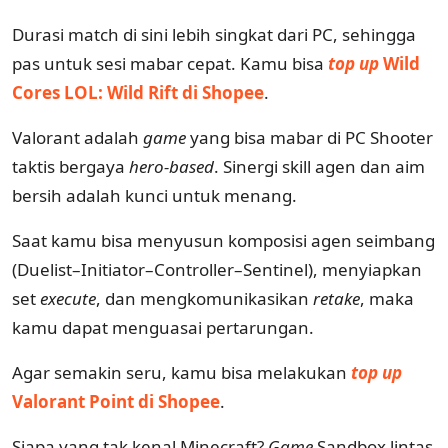
Durasi match di sini lebih singkat dari PC, sehingga
pas untuk sesi mabar cepat. Kamu bisa
top up
Wild
Cores LOL: Wild Rift di Shopee
.
Valorant adalah
game
yang bisa mabar di PC Shooter
taktis bergaya
hero-based
. Sinergi skill agen dan aim
bersih adalah kunci untuk menang.
Saat kamu bisa menyusun komposisi agen seimbang
(Duelist–Initiator–Controller–Sentinel), menyiapkan
set
execute
, dan mengkomunikasikan
retake
, maka
kamu dapat menguasai pertarungan.
Agar semakin seru, kamu bisa melakukan
top up
Valorant Point di Shopee
.
Siapa yang tak kenal Minecraft?
Game
Sandbox lintas