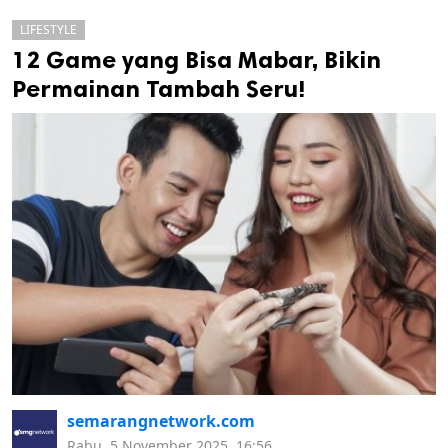
LIFESTYLE
12 Game yang Bisa Mabar, Bikin
Permainan Tambah Seru!
k
ak cipta.
semarangnetwork.com
Rabu, 5 November 2025, 16:56