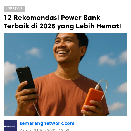
LIFESTYLE
12 Rekomendasi Power Bank
Terbaik di 2025 yang Lebih Hemat!
k
ak cipta.
semarangnetwork.com
Kamis, 31 Juli 2025, 12:59