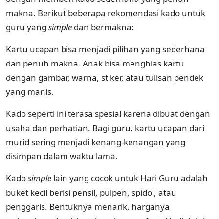
makna. Berikut beberapa rekomendasi kado untuk
guru yang
simple
dan bermakna:
Kartu ucapan bisa menjadi pilihan yang sederhana
dan penuh makna. Anak bisa menghias kartu
dengan gambar, warna, stiker, atau tulisan pendek
yang manis.
Kado seperti ini terasa spesial karena dibuat dengan
usaha dan perhatian. Bagi guru, kartu ucapan dari
murid sering menjadi kenang-kenangan yang
disimpan dalam waktu lama.
Kado
simple
lain yang cocok untuk Hari Guru adalah
buket kecil berisi pensil, pulpen, spidol, atau
penggaris. Bentuknya menarik, harganya