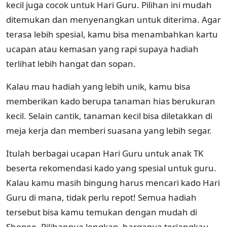
kecil juga cocok untuk Hari Guru. Pilihan ini mudah
ditemukan dan menyenangkan untuk diterima. Agar
terasa lebih spesial, kamu bisa menambahkan kartu
ucapan atau kemasan yang rapi supaya hadiah
terlihat lebih hangat dan sopan.
Kalau mau hadiah yang lebih unik, kamu bisa
memberikan kado berupa tanaman hias berukuran
kecil. Selain cantik, tanaman kecil bisa diletakkan di
meja kerja dan memberi suasana yang lebih segar.
Itulah berbagai ucapan Hari Guru untuk anak TK
beserta rekomendasi kado yang spesial untuk guru.
Kalau kamu masih bingung harus mencari kado Hari
Guru di mana, tidak perlu repot! Semua hadiah
tersebut bisa kamu temukan dengan mudah di
Shopee. Pilihannya lengkap, harganya terjangkau,