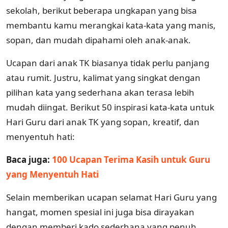
sekolah, berikut beberapa ungkapan yang bisa
membantu kamu merangkai kata-kata yang manis,
sopan, dan mudah dipahami oleh anak-anak.
Ucapan dari anak TK biasanya tidak perlu panjang
atau rumit. Justru, kalimat yang singkat dengan
pilihan kata yang sederhana akan terasa lebih
mudah diingat. Berikut 50 inspirasi kata-kata untuk
Hari Guru dari anak TK yang sopan, kreatif, dan
menyentuh hati:
Baca juga:
100 Ucapan Terima Kasih untuk Guru
yang Menyentuh Hati
Selain memberikan ucapan selamat Hari Guru yang
hangat, momen spesial ini juga bisa dirayakan
dengan memberi kado sederhana yang penuh