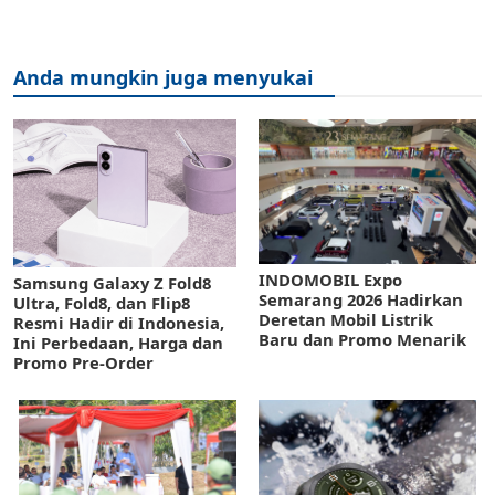
Anda mungkin juga menyukai
INDOMOBIL Expo
Samsung Galaxy Z Fold8
Semarang 2026 Hadirkan
Ultra, Fold8, dan Flip8
Deretan Mobil Listrik
Resmi Hadir di Indonesia,
Baru dan Promo Menarik
Ini Perbedaan, Harga dan
Promo Pre-Order