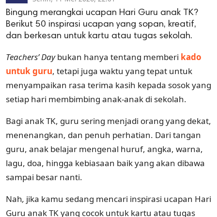
Bingung merangkai ucapan Hari Guru anak TK?
Berikut 50 inspirasi ucapan yang sopan, kreatif,
dan berkesan untuk kartu atau tugas sekolah.
Teachers’ Day
bukan hanya tentang memberi
kado
untuk guru
, tetapi juga waktu yang tepat untuk
menyampaikan rasa terima kasih kepada sosok yang
setiap hari membimbing anak-anak di sekolah.
Bagi anak TK, guru sering menjadi orang yang dekat,
menenangkan, dan penuh perhatian. Dari tangan
guru, anak belajar mengenal huruf, angka, warna,
lagu, doa, hingga kebiasaan baik yang akan dibawa
sampai besar nanti.
Nah
,
jika kamu sedang mencari inspirasi ucapan Hari
Guru anak TK yang cocok untuk kartu atau tugas