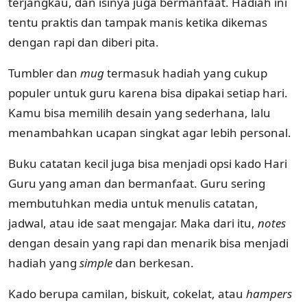
terjangkau, dan isinya juga bermanfaat. Hadiah ini
tentu praktis dan tampak manis ketika dikemas
dengan rapi dan diberi pita.
Tumbler dan
mug
termasuk hadiah yang cukup
populer untuk guru karena bisa dipakai setiap hari.
Kamu bisa memilih desain yang sederhana, lalu
menambahkan ucapan singkat agar lebih personal.
Buku catatan kecil juga bisa menjadi opsi kado Hari
Guru yang aman dan bermanfaat. Guru sering
membutuhkan media untuk menulis catatan,
jadwal, atau ide saat mengajar. Maka dari itu,
notes
dengan desain yang rapi dan menarik bisa menjadi
hadiah yang
simple
dan berkesan.
Kado berupa camilan, biskuit, cokelat, atau
hampers