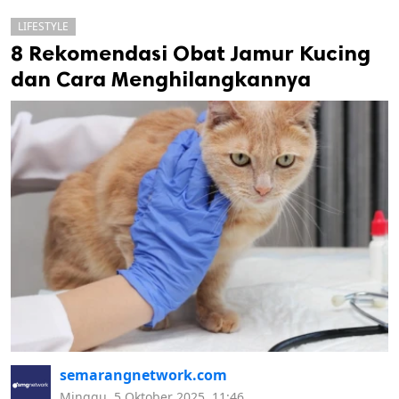
LIFESTYLE
8 Rekomendasi Obat Jamur Kucing
dan Cara Menghilangkannya
k
ak cipta.
semarangnetwork.com
Minggu, 5 Oktober 2025, 11:46