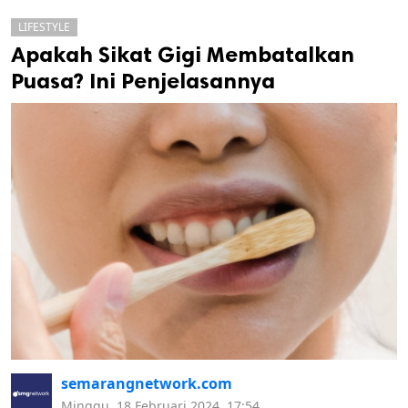
LIFESTYLE
Apakah Sikat Gigi Membatalkan
Puasa? Ini Penjelasannya
k
ak cipta.
semarangnetwork.com
Minggu, 18 Februari 2024, 17:54