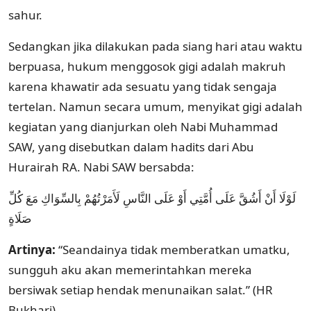
sahur.
Sedangkan jika dilakukan pada siang hari atau waktu
berpuasa, hukum menggosok gigi adalah makruh
karena khawatir ada sesuatu yang tidak sengaja
tertelan. Namun secara umum, menyikat gigi adalah
kegiatan yang dianjurkan oleh Nabi Muhammad
SAW, yang disebutkan dalam hadits dari Abu
Hurairah RA. Nabi SAW bersabda:
لَوْلَا أَنْ أَشُقَّ عَلَى أُمَّتِي أَوْ عَلَى النَّاسِ لَأَمَرْتُهُمْ بِالسِّوَاكِ مَعَ كُلِّ
صَلَاةٍ
Artinya:
“Seandainya tidak memberatkan umatku,
sungguh aku akan memerintahkan mereka
bersiwak setiap hendak menunaikan salat.” (HR
Bukhari)