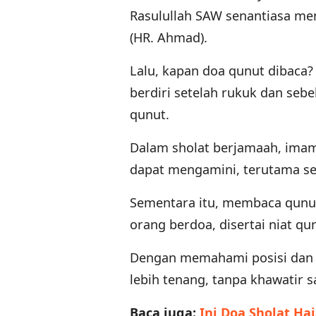
Rasulullah SAW senantiasa me
(HR. Ahmad).
Lalu, kapan doa qunut dibaca?
berdiri setelah rukuk dan seb
qunut.
Dalam sholat berjamaah, ima
dapat mengamini, terutama s
Sementara itu, membaca qunu
orang berdoa, disertai niat qun
Dengan memahami posisi dan 
lebih tenang, tanpa khawatir s
Baca juga:
Ini Doa Sholat H