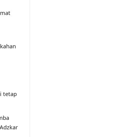
umat
rkahan
i tetap
amba
-Adzkar