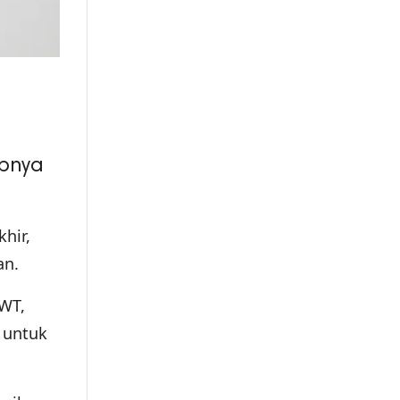
apnya
hir,
an.
WT,
 untuk