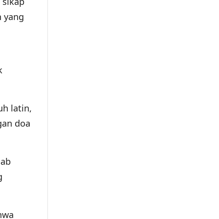
 sikap
n yang
k
h latin,
gan doa
hab
g
ahwa