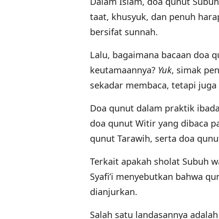
Dalam Islam, doa qunut Subuh
taat, khusyuk, dan penuh har
bersifat sunnah.
Lalu, bagaimana bacaan doa qun
keutamaannya?
Yuk
, simak pen
sekadar membaca, tetapi jug
Doa qunut dalam praktik ibada
doa qunut Witir yang dibaca 
qunut Tarawih, serta doa qunu
Terkait apakah sholat Subuh 
Syafi’i menyebutkan bahwa qu
dianjurkan.
Salah satu landasannya adala