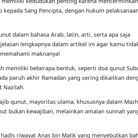
 memiliki kedudukan penting karena mencerminkan
ap kepada Sang Pencipta, dengan hukum pelaksanaa
ut dalam bahasa Arab, latin, arti, serta apa saja
jelasan lengkapnya dalam artikel ini agar kamu tida
a memahami maknanya!
h memiliki beberapa bentuk, seperti doa qunut Subu
pada paruh akhir Ramadan yang sering dikaitkan den
t Nazilah.
wajib qunut, mayoritas ulama, khususnya dalam Maz
nut bukan kewajiban, melainkan amalan sunnah yan
h hadis riwayat Anas bin Malik yang menyebutkan b