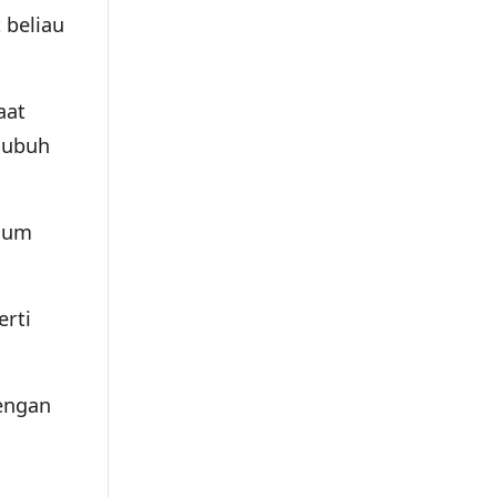
 beliau
aat
 Subuh
mum
rti
engan