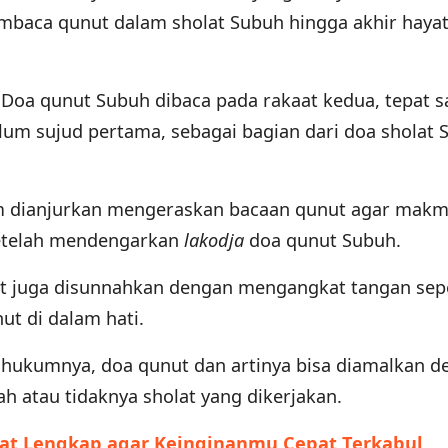
mbaca qunut dalam sholat Subuh hingga akhir hayat
 Doa qunut Subuh dibaca pada rakaat kedua, tepat s
elum sujud pertama, sebagai bagian dari doa sholat
m dianjurkan mengeraskan bacaan qunut agar mak
etelah mendengarkan
lakodja
doa qunut Subuh.
t juga disunnahkan dengan mengangkat tangan sepe
ut di dalam hati.
hukumnya, doa qunut dan artinya bisa diamalkan d
ah atau tidaknya sholat yang dikerjakan.
ajat Lengkap agar Keinginanmu Cepat Terkabul