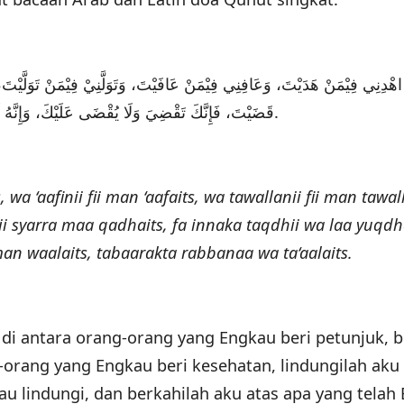
َ اهْدِنِي فِيْمَنْ هَدَيْتَ، وَعَافِنِي فِيْمَنْ عَافَيْتَ، وَتَوَلَّنِيْ فِيْمَنْ تَوَلَّيْ
قَضَيْتَ، فَإِنَّكَ تَقْضِيَ وَلَا يُقْضَى عَلَيْكَ، وَإِنَّهُ لَا يَذِلُّ مَنْ وَالَيْتَ تَبَارَكْتَ رَبَّنَا وَتَعَالَيْتَ.
a ‘aafinii fii man ‘aafaits, wa tawallanii fii man tawal
qinii syarra maa qadhaits, fa innaka taqdhii wa laa yuqd
man waalaits, tabaarakta rabbanaa wa ta‘aalaits.
k di antara orang-orang yang Engkau beri petunjuk, b
-orang yang Engkau beri kesehatan, lindungilah aku 
u lindungi, dan berkahilah aku atas apa yang telah