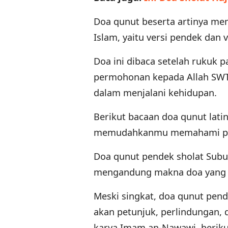
Doa qunut beserta artinya me
Islam, yaitu versi pendek dan 
Doa ini dibaca setelah rukuk p
permohonan kepada Allah SWT 
dalam menjalani kehidupan.
Berikut bacaan doa qunut lati
memudahkanmu memahami pr
Doa qunut pendek sholat Subuh
mengandung makna doa yang 
Meski singkat, doa qunut pen
akan petunjuk, perlindungan, d
karya Imam an-Nawawi, beriku