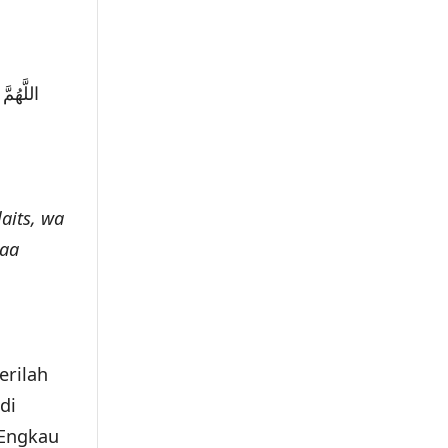
اللَّهُمّ
laits, wa
haa
erilah
di
 Engkau