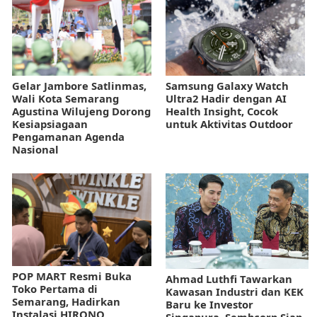
Gelar Jambore Satlinmas,
Samsung Galaxy Watch
Wali Kota Semarang
Ultra2 Hadir dengan AI
Agustina Wilujeng Dorong
Health Insight, Cocok
Kesiapsiagaan
untuk Aktivitas Outdoor
Pengamanan Agenda
Nasional
POP MART Resmi Buka
Ahmad Luthfi Tawarkan
Toko Pertama di
Kawasan Industri dan KEK
Semarang, Hadirkan
Baru ke Investor
Instalasi HIRONO
Singapura, Sembcorp Siap