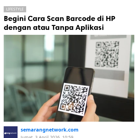
LIFESTYLE
Begini Cara Scan Barcode di HP
dengan atau Tanpa Aplikasi
k
ak cipta.
semarangnetwork.com
Jumat, 3 April 2026, 10:59