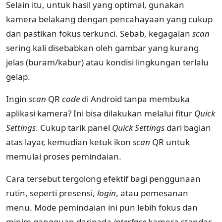
Selain itu, untuk hasil yang optimal, gunakan
kamera belakang dengan pencahayaan yang cukup
dan pastikan fokus terkunci. Sebab, kegagalan
scan
sering kali disebabkan oleh gambar yang kurang
jelas (buram/kabur) atau kondisi lingkungan terlalu
gelap.
Ingin
scan
QR
code
di Android tanpa membuka
aplikasi kamera? Ini bisa dilakukan melalui fitur
Quick
Settings
. Cukup tarik panel
Quick Settings
dari bagian
atas layar, kemudian ketuk ikon
scan
QR untuk
memulai proses pemindaian.
Cara tersebut tergolong efektif bagi penggunaan
rutin, seperti presensi,
login
, atau pemesanan
menu. Mode pemindaian ini pun lebih fokus dan
minim gangguan daripada
interface
kamera standar