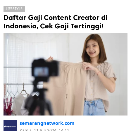
LIFESTYLE
Daftar Gaji Content Creator di
Indonesia, Cek Gaji Tertinggi!
k
ak cipta.
semarangnetwork.com
Kamis, 11 Juli 2024, 14:11