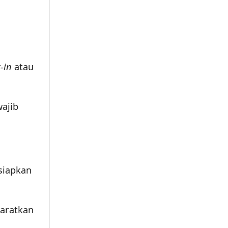
k-in
atau
wajib
siapkan
yaratkan