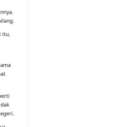
innya.
ilang.
itu,
lama
pat
erti
idak
egeri.
nya