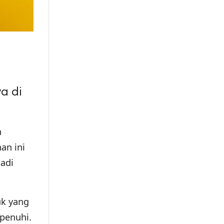
ya di
n
an ini
jadi
uk yang
penuhi.