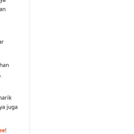
dan
ar
uhan
,
narik
ya juga
ee
!