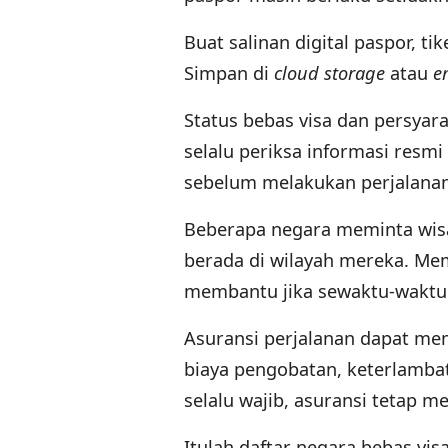
Buat salinan digital paspor, t
Simpan di
cloud storage
atau
e
Status bebas visa dan persyar
selalu periksa informasi resm
sebelum melakukan perjalanan
Beberapa negara meminta wis
berada di wilayah mereka. Me
membantu jika sewaktu-waktu 
Asuransi perjalanan dapat mem
biaya pengobatan, keterlambat
selalu wajib, asuransi tetap me
Itulah daftar negara bebas vi