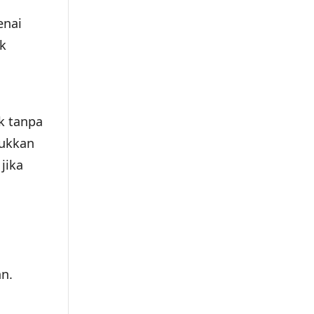
enai
uk
k tanpa
jukkan
jika
n.