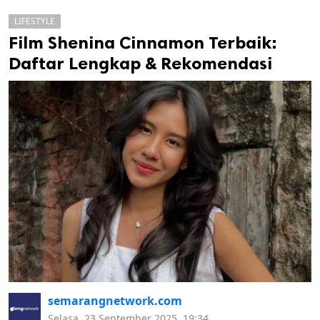
LIFESTYLE
Film Shenina Cinnamon Terbaik:
Daftar Lengkap & Rekomendasi
k
ak cipta.
semarangnetwork.com
Selasa, 23 September 2025, 19:34