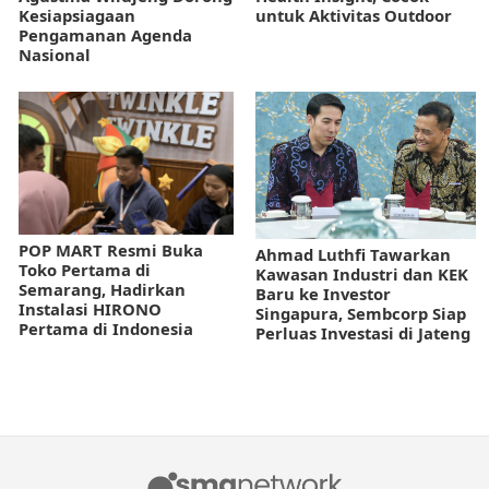
Kesiapsiagaan
untuk Aktivitas Outdoor
Pengamanan Agenda
Nasional
POP MART Resmi Buka
Ahmad Luthfi Tawarkan
Toko Pertama di
Kawasan Industri dan KEK
Semarang, Hadirkan
Baru ke Investor
Instalasi HIRONO
Singapura, Sembcorp Siap
Pertama di Indonesia
Perluas Investasi di Jateng