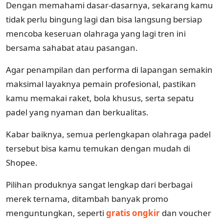
Dengan memahami dasar-dasarnya, sekarang kamu
tidak perlu bingung lagi dan bisa langsung bersiap
mencoba keseruan olahraga yang lagi tren ini
bersama sahabat atau pasangan.
Agar penampilan dan performa di lapangan semakin
maksimal layaknya pemain profesional, pastikan
kamu memakai raket, bola khusus, serta sepatu
padel yang nyaman dan berkualitas.
Kabar baiknya, semua perlengkapan olahraga padel
tersebut bisa kamu temukan dengan mudah di
Shopee.
Pilihan produknya sangat lengkap dari berbagai
merek ternama, ditambah banyak promo
menguntungkan, seperti
gratis ongkir
dan voucher