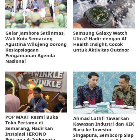
Gelar Jambore Satlinmas,
Samsung Galaxy Watch
Wali Kota Semarang
Ultra2 Hadir dengan AI
Agustina Wilujeng Dorong
Health Insight, Cocok
Kesiapsiagaan
untuk Aktivitas Outdoor
Pengamanan Agenda
Nasional
POP MART Resmi Buka
Ahmad Luthfi Tawarkan
Toko Pertama di
Kawasan Industri dan KEK
Semarang, Hadirkan
Baru ke Investor
Instalasi HIRONO
Singapura, Sembcorp Siap
Pertama di Indonesia