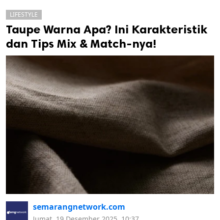
LIFESTYLE
Taupe Warna Apa? Ini Karakteristik
dan Tips Mix & Match-nya!
k
ak cipta.
semarangnetwork.com
Jumat, 19 Desember 2025, 10:37