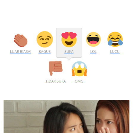
LUAR BIASA!
BAGUS
SUKA
LOL
LUCU
TIDAK SUKA
OMG!