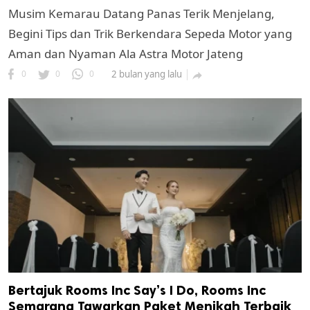
Musim Kemarau Datang Panas Terik Menjelang,
Begini Tips dan Trik Berkendara Sepeda Motor yang
Aman dan Nyaman Ala Astra Motor Jateng
0
0
0
2 bulan yang lalu

Bertajuk Rooms Inc Say’s I Do, Rooms Inc
Semarang Tawarkan Paket Menikah Terbaik