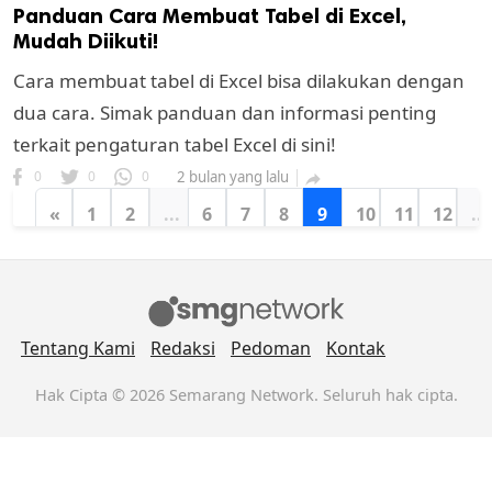
Panduan Cara Membuat Tabel di Excel,
Mudah Diikuti!
Cara membuat tabel di Excel bisa dilakukan dengan
dua cara. Simak panduan dan informasi penting
terkait pengaturan tabel Excel di sini!
0
0
0
2 bulan yang lalu

«
1
2
...
6
7
8
9
10
11
12
...
Tentang Kami
Redaksi
Pedoman
Kontak
Hak Cipta © 2026 Semarang Network. Seluruh hak cipta.