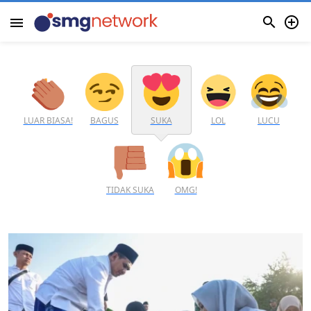


menu
LUAR BIASA!
BAGUS
SUKA
LOL
LUCU
TIDAK SUKA
OMG!