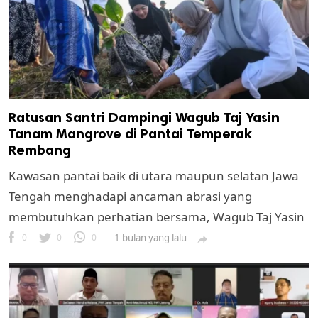
Ratusan Santri Dampingi Wagub Taj Yasin
Tanam Mangrove di Pantai Temperak
Rembang
k
Kawasan pantai baik di utara maupun selatan Jawa
ak cipta.
Tengah menghadapi ancaman abrasi yang
membutuhkan perhatian bersama, Wagub Taj Yasin
0
0
0
1 bulan yang lalu
