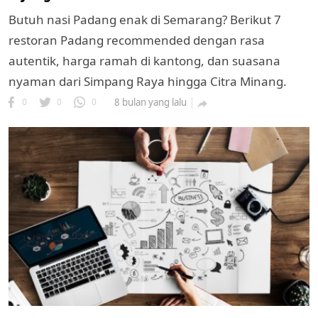
Butuh nasi Padang enak di Semarang? Berikut 7
restoran Padang recommended dengan rasa
autentik, harga ramah di kantong, dan suasana
nyaman dari Simpang Raya hingga Citra Minang.
0
0
0
8 bulan yang lalu

k
ak cipta.