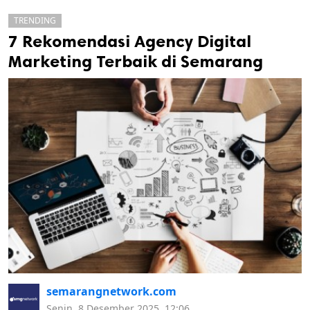
TRENDING
7 Rekomendasi Agency Digital
Marketing Terbaik di Semarang
k
ak cipta.
semarangnetwork.com
Senin, 8 Desember 2025, 12:06