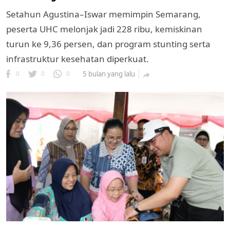
Setahun Agustina–Iswar memimpin Semarang,
peserta UHC melonjak jadi 228 ribu, kemiskinan
turun ke 9,36 persen, dan program stunting serta
infrastruktur kesehatan diperkuat.
0
0
0
5 bulan yang lalu

k
ak cipta.