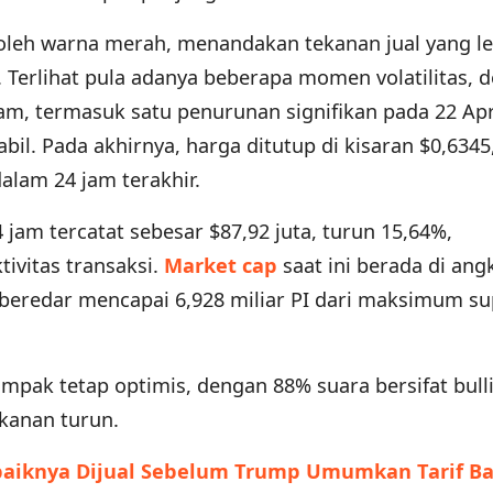
oleh warna merah, menandakan tekanan jual yang le
. Terlihat pula adanya beberapa momen volatilitas, 
am, termasuk satu penurunan signifikan pada 22 Apri
bil. Pada akhirnya, harga ditutup di kisaran $0,6345
lam 24 jam terakhir.
am tercatat sebesar $87,92 juta, turun 15,64%,
ivitas transaksi.
Market cap
saat ini berada di ang
ng beredar mencapai 6,928 miliar PI dari maksimum su
mpak tetap optimis, dengan 88% suara bersifat bull
kanan turun.
ebaiknya Dijual Sebelum Trump Umumkan Tarif B