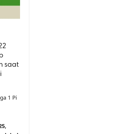
22
p
n saat
i
ga 1 Pi
25,