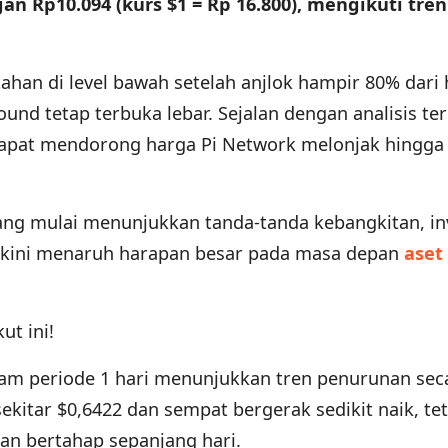
an Rp10.094 (kurs $1 = Rp 16.800), mengikuti tren
tahan di level bawah setelah anjlok hampir 80% dari
nd tetap terbuka lebar. Sejalan dengan analisis te
dapat mendorong harga Pi Network melonjak hingga
ang mulai menunjukkan tanda-tanda kebangkitan, in
a kini menaruh harapan besar pada masa depan
aset 
ut ini!
am periode 1 hari menunjukkan tren penurunan sec
ekitar $0,6422 dan sempat bergerak sedikit naik, tet
n bertahap sepanjang hari.