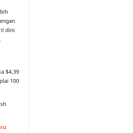
bih
dengan
l dini
,
ka $4,39
plai 100
ish
aru