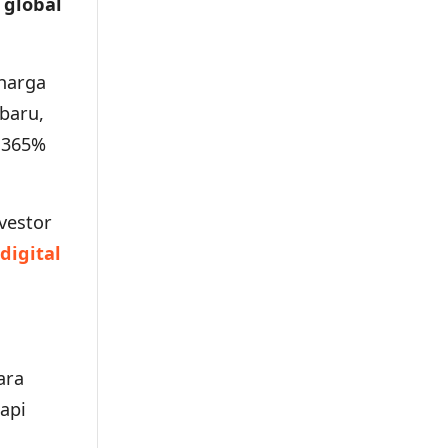
 global
 harga
rbaru,
 365%
vestor
digital
ara
api