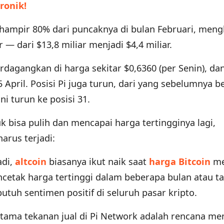
ronik!
 hampir 80% dari puncaknya di bulan Februari, men
ar — dari $13,8 miliar menjadi $4,4 miliar.
erdagangkan di harga sekitar $0,6360 (per Senin), da
5 April. Posisi Pi juga turun, dari yang sebelumnya b
ni turun ke posisi 31.
uk bisa pulih dan mencapai harga tertingginya lagi,
arus terjadi:
adi,
altcoin
biasanya ikut naik saat
harga Bitcoin
me
cetak harga tertinggi dalam beberapa bulan atau t
 butuh sentimen positif di seluruh pasar kripto.
 utama tekanan jual di Pi Network adalah rencana m