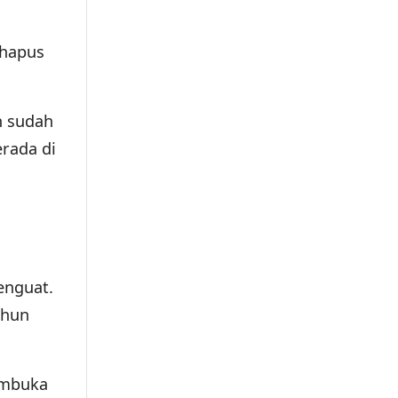
ghapus
n sudah
erada di
nguat.
ahun
embuka