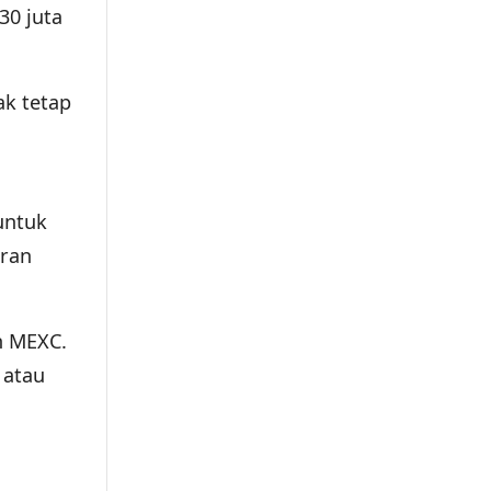
30 juta
ak tetap
 untuk
iran
an MEXC.
 atau