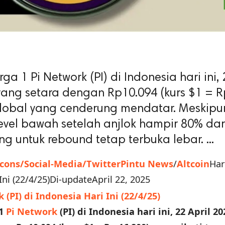
ga 1 Pi Network (PI) di Indonesia hari ini, 
 yang setara dengan Rp10.094 (kurs $1 = R
 global yang cenderung mendatar. Meskipu
 level bawah setelah anjlok hampir 80% dar
 untuk rebound tetap terbuka lebar. ...
Icons/Social-Media/Twitter
Pintu News
/
Altcoin
Har
Ini (22/4/25)Di-updateApril 22, 2025
 1
Pi Network
(PI) di Indonesia hari ini, 22 April 20