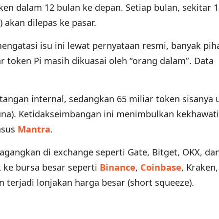
token dalam 12 bulan ke depan. Setiap bulan, sekitar 1
a) akan dilepas ke pasar.
ngatasi isu ini lewat pernyataan resmi, banyak pih
r token Pi masih dikuasai oleh “orang dalam”. Data
i tangan internal, sedangkan 65 miliar token sisanya
una). Ketidakseimbangan ini menimbulkan kekhawat
kasus
Mantra
.
rdagangkan di exchange seperti Gate, Bitget, OKX, d
k ke bursa besar seperti
Binance
,
Coinbase
, Kraken,
 terjadi lonjakan harga besar (short squeeze).