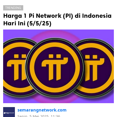
TRENDING
Harga 1 Pi Network (PI) di Indonesia
Hari Ini (5/5/25)
k
ak cipta.
semarangnetwork.com
Senin, 5 Mei 2025, 11:36