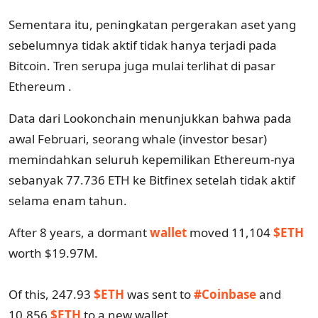
Sementara itu, peningkatan pergerakan aset yang
sebelumnya tidak aktif tidak hanya terjadi pada
Bitcoin. Tren serupa juga mulai terlihat di pasar
Ethereum
.
Data dari Lookonchain menunjukkan bahwa pada
awal Februari, seorang whale (investor besar)
memindahkan seluruh kepemilikan Ethereum-nya
sebanyak 77.736 ETH ke Bitfinex setelah tidak aktif
selama enam tahun.
After 8 years, a dormant
wallet
moved 11,104
$ETH
worth $19.97M.
Of this, 247.93
$ETH
was sent to
#Coinbase
and
10,856
$ETH
to a new wallet.