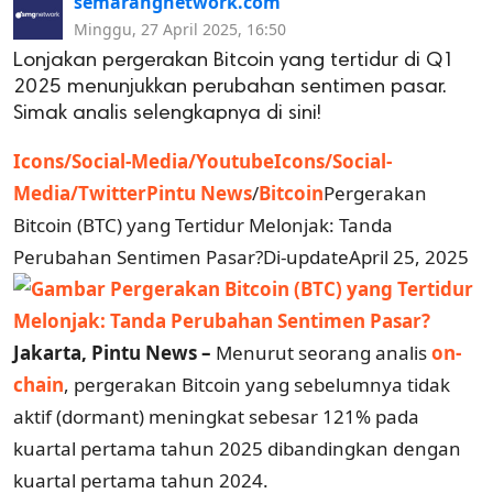
semarangnetwork.com
Minggu, 27 April 2025, 16:50
Lonjakan pergerakan Bitcoin yang tertidur di Q1
2025 menunjukkan perubahan sentimen pasar.
Simak analis selengkapnya di sini!
Icons/Social-Media/Youtube
Icons/Social-
Media/Twitter
Pintu News
/
Bitcoin
Pergerakan
Bitcoin (BTC) yang Tertidur Melonjak: Tanda
Perubahan Sentimen Pasar?Di-updateApril 25, 2025
Jakarta, Pintu News –
Menurut seorang analis
on-
chain
, pergerakan Bitcoin
yang sebelumnya tidak
aktif (dormant) meningkat sebesar 121% pada
kuartal pertama tahun 2025 dibandingkan dengan
kuartal pertama tahun 2024.