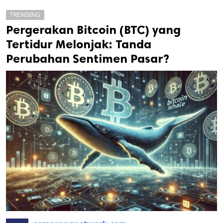
TRENDING
Pergerakan Bitcoin (BTC) yang
Tertidur Melonjak: Tanda
Perubahan Sentimen Pasar?
k
ak cipta.