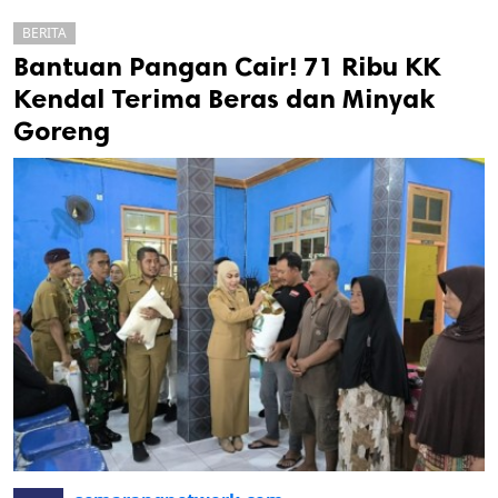
BERITA
Bantuan Pangan Cair! 71 Ribu KK
Kendal Terima Beras dan Minyak
Goreng
k
ak cipta.