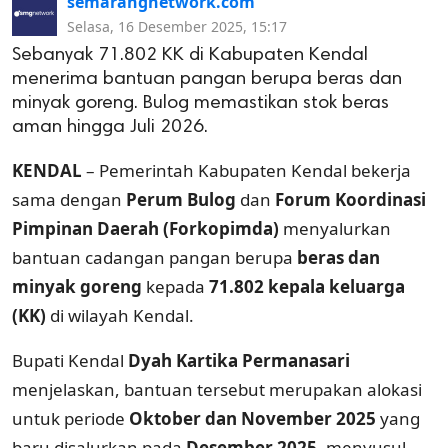
semarangnetwork.com
Selasa, 16 Desember 2025, 15:17
Sebanyak 71.802 KK di Kabupaten Kendal
menerima bantuan pangan berupa beras dan
minyak goreng. Bulog memastikan stok beras
aman hingga Juli 2026.
KENDAL
– Pemerintah Kabupaten Kendal bekerja
sama dengan
Perum Bulog
dan
Forum Koordinasi
Pimpinan Daerah (Forkopimda)
menyalurkan
bantuan cadangan pangan berupa
beras dan
minyak goreng
kepada
71.802 kepala keluarga
(KK)
di wilayah Kendal.
Bupati Kendal
Dyah Kartika Permanasari
menjelaskan, bantuan tersebut merupakan alokasi
untuk periode
Oktober dan November 2025
yang
baru disalurkan pada
Desember 2025
, menyusul