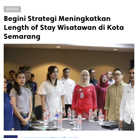
BERITA
Begini Strategi Meningkatkan
Length of Stay Wisatawan di Kota
Semarang
k
ak cipta.