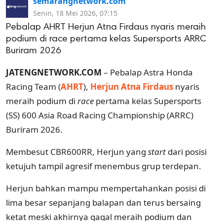
semarangnetwork.com
Senin, 18 Mei 2026, 07:15
Pebalap AHRT Herjun Atna Firdaus nyaris meraih
podium di race pertama kelas Supersports ARRC
Buriram 2026
JATENGNETWORK.COM
– Pebalap Astra Honda
Racing Team (
AHRT
),
Herjun Atna Firdaus
nyaris
meraih podium di
race
pertama kelas Supersports
(SS) 600 Asia Road Racing Championship (ARRC)
Buriram 2026.
Membesut CBR600RR, Herjun yang
start
dari posisi
ketujuh tampil agresif menembus grup terdepan.
Herjun bahkan mampu mempertahankan posisi di
lima besar sepanjang balapan dan terus bersaing
ketat meski akhirnya gagal meraih podium dan