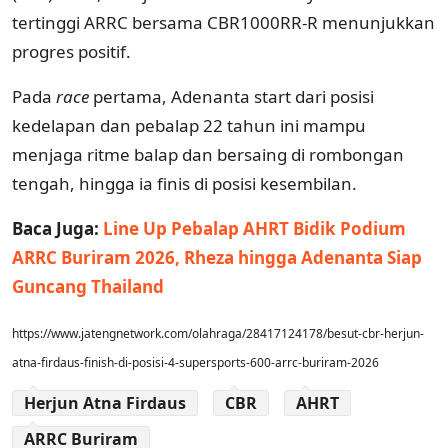
tertinggi ARRC bersama CBR1000RR-R menunjukkan
progres positif.
Pada
race
pertama, Adenanta start dari posisi
kedelapan dan pebalap 22 tahun ini mampu
menjaga ritme balap dan bersaing di rombongan
tengah, hingga ia finis di posisi kesembilan.
Baca Juga:
Line Up Pebalap AHRT Bidik Podium
ARRC Buriram 2026, Rheza hingga Adenanta Siap
Guncang Thailand
https://www.jatengnetwork.com/olahraga/28417124178/besut-cbr-herjun-
atna-firdaus-finish-di-posisi-4-supersports-600-arrc-buriram-2026
Herjun Atna Firdaus
CBR
AHRT
ARRC Buriram