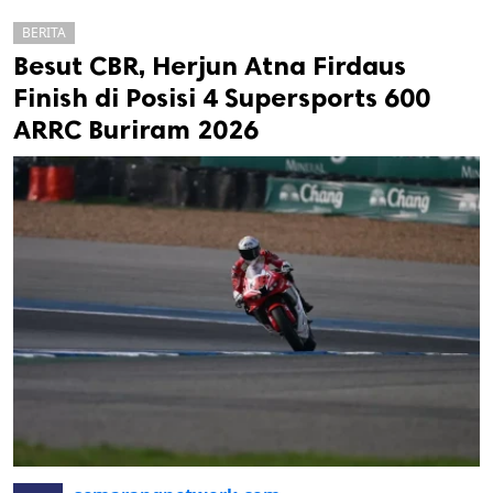
BERITA
Besut CBR, Herjun Atna Firdaus
Finish di Posisi 4 Supersports 600
ARRC Buriram 2026
k
ak cipta.