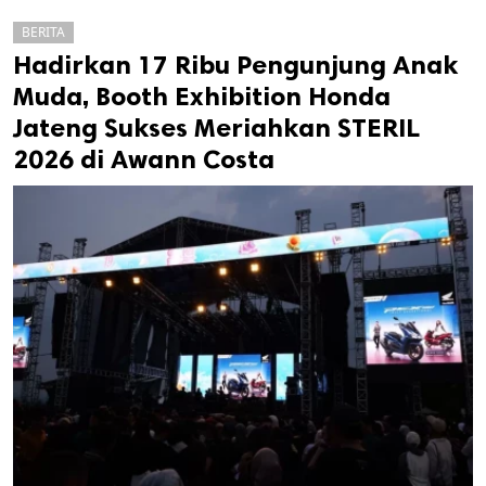
BERITA
Hadirkan 17 Ribu Pengunjung Anak
Muda, Booth Exhibition Honda
Jateng Sukses Meriahkan STERIL
2026 di Awann Costa
k
ak cipta.