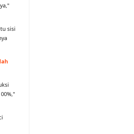
ya,"
u sisi
nya
lah
uksi
100%,"
ci