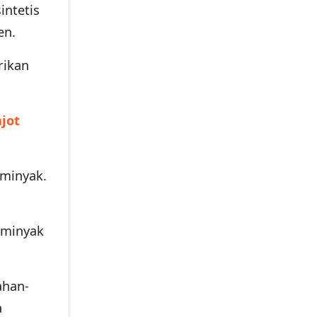
intetis
en.
rikan
jot
 minyak.
 minyak
ahan-
a