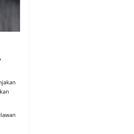
%
njakan
ikan
elawan