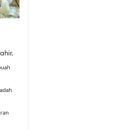
ahir.
buah
wadah
iran