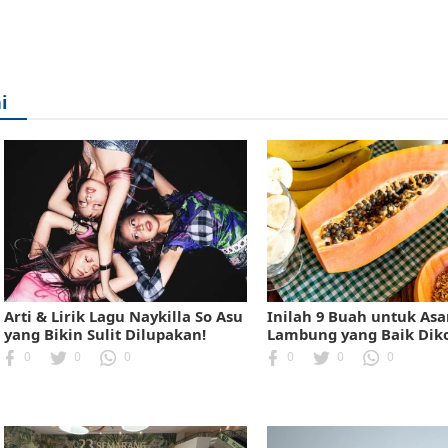
i
Arti & Lirik Lagu Naykilla So Asu
Inilah 9 Buah untuk As
yang Bikin Sulit Dilupakan!
Lambung yang Baik Dik
0
0
0
0
0
0