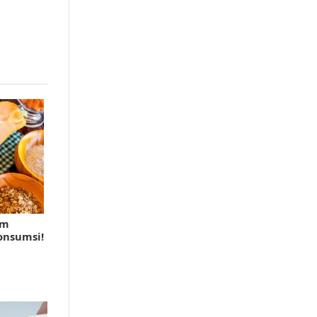
am
onsumsi!