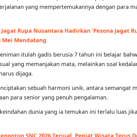
 perjalanan yang mempertemukannya dengan para m
Jagat Rupa Nusantara Hadirkan ‘Pesona Jagat Ru
4 Mei Mendatang
seniman itulah gadis berusia 7 tahun ini belajar bahw
isual yang memanjakan mata, melainkan soal kedal
harus dijaga.
 menciptakan sebuah harmoni unik, antara semangat 
aan para senior yang penuh pengalaman.
eindahan dunia yang ia temukan ini terlalu luas jik
enonton SNC 2026 Terjual, Pegiat Wisata Terus 