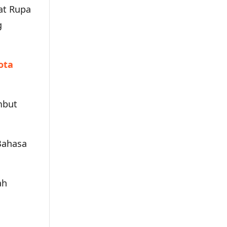
at Rupa
g
ota
mbut
Bahasa
ah