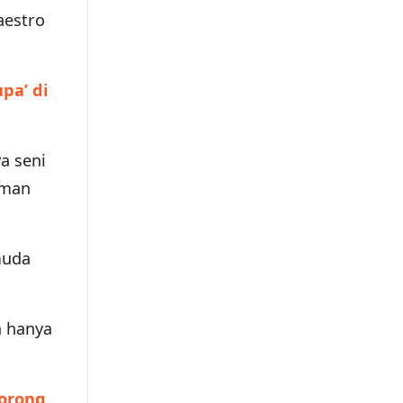
aestro
pa’ di
a seni
aman
muda
a hanya
Dorong