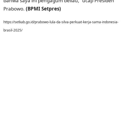
bahwa saya ini pengagum beliau,” ucap Presiden
Prabowo.
(BPMI Setpres)
https://setkab.go.id/prabowo-lula-da-silva-perkuat-kerja-sama-indonesia-
brasil-2025/