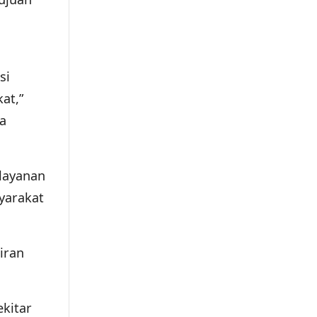
si
at,”
a
elayanan
yarakat
iran
ekitar