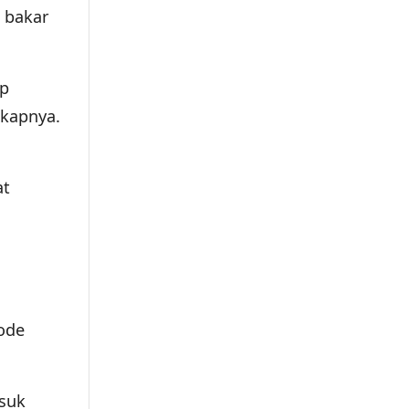
n bakar
ap
kapnya.
at
ode
asuk