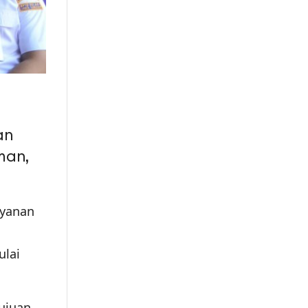
an
man,
ayanan
ulai
ujuan