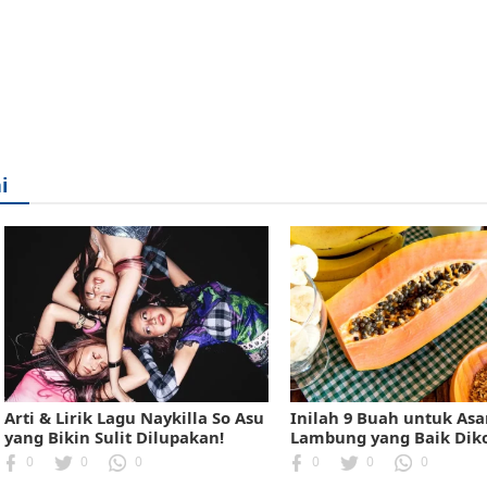
i
Arti & Lirik Lagu Naykilla So Asu
Inilah 9 Buah untuk As
yang Bikin Sulit Dilupakan!
Lambung yang Baik Dik
0
0
0
0
0
0