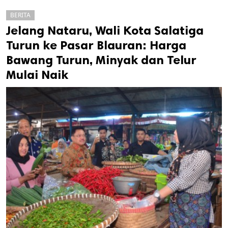
BERITA
Jelang Nataru, Wali Kota Salatiga
Turun ke Pasar Blauran: Harga
Bawang Turun, Minyak dan Telur
Mulai Naik
k
ak cipta.