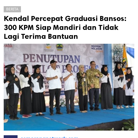
BERITA
Kendal Percepat Graduasi Bansos:
300 KPM Siap Mandiri dan Tidak
Lagi Terima Bantuan
k
ak cipta.