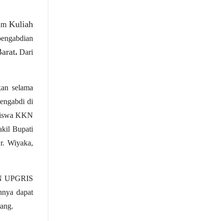
Kuliah
ram
 pengabdian
arat
.
Dari
kan selama
engabdi di
asiswa KKN
kil Bupati
r. Wiyaka,
KKN UPGRIS
nnya dapat
ang.