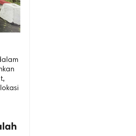
 dalam
unkan
t,
lokasi
alah