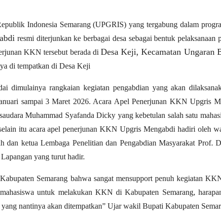
 Republik Indonesia Semarang (UPGRIS) yang tergabung dalam prog
abdi
resmi diterjunkan ke berbagai desa sebagai bentuk pelaksanaan
Desa Keji, Kecamatan Ungaran B
nerjunan KKN tersebut berada di
ya di tempatkan di Desa Keji
i dimulainya rangkaian kegiatan pengabdian yang akan dilaksana
januari sampai 3 Maret 2026. Acara Apel Penerjunan KKN Upgris M
u saudara Muhammad Syafanda Dicky yang kebetulan salah satu mah
selain itu acara apel penerjunan KKN Upgris Mengabdi hadiri oleh wa
h dan ketua Lembaga Penelitian dan Pengabdian Masyarakat Prof. D
Lapangan yang turut hadir.
ti Kabupaten Semarang bahwa sangat mensupport penuh kegiatan 
 mahasiswa untuk melakukan KKN di Kabupaten Semarang, harapa
 yang nantinya akan ditempatkan” Ujar wakil Bupati Kabupaten Semar