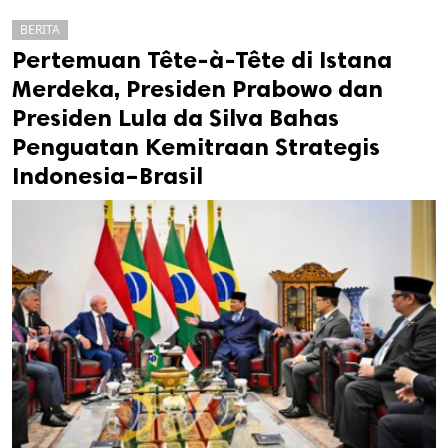
BERITA
Pertemuan Tête-à-Tête di Istana
Merdeka, Presiden Prabowo dan
Presiden Lula da Silva Bahas
Penguatan Kemitraan Strategis
Indonesia–Brasil
k
ak cipta.