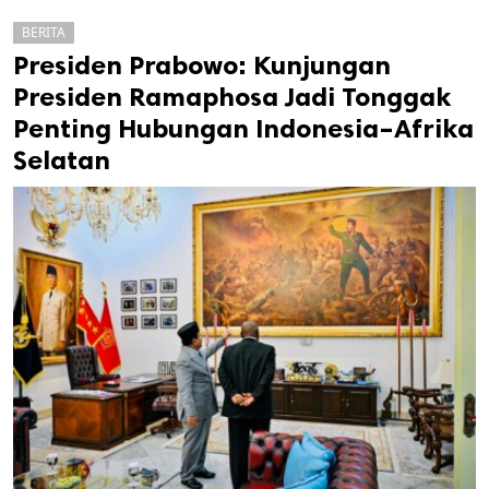
BERITA
Presiden Prabowo: Kunjungan
Presiden Ramaphosa Jadi Tonggak
Penting Hubungan Indonesia–Afrika
Selatan
k
ak cipta.