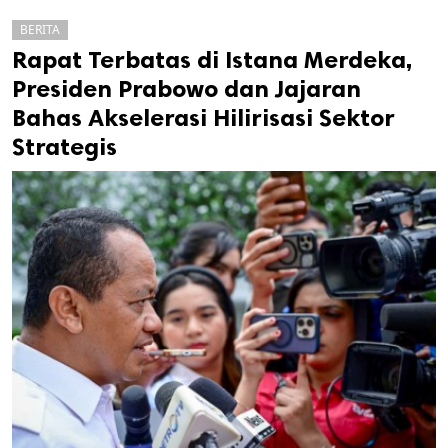
BERITA
Rapat Terbatas di Istana Merdeka,
Presiden Prabowo dan Jajaran
Bahas Akselerasi Hilirisasi Sektor
Strategis
k
ak cipta.