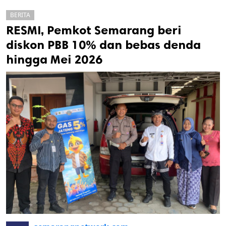
BERITA
RESMI, Pemkot Semarang beri
diskon PBB 10% dan bebas denda
hingga Mei 2026
k
ak cipta.