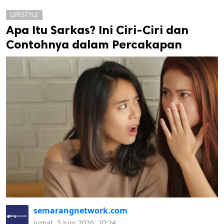
LIFESTYLE
Apa Itu Sarkas? Ini Ciri-Ciri dan
Contohnya dalam Percakapan
k
ak cipta.
semarangnetwork.com
Jumat, 5 Juni 2026, 20:24