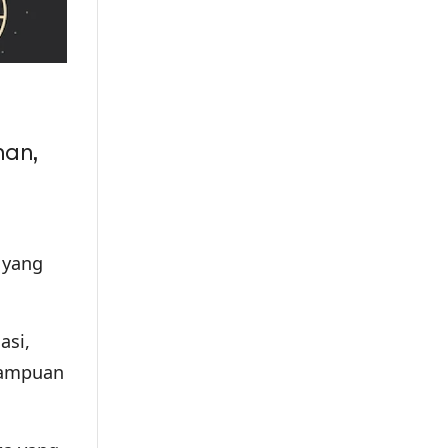
han,
 yang
asi,
mampuan