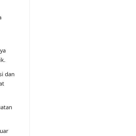
a
nya
ik.
si dan
at
uatan
luar