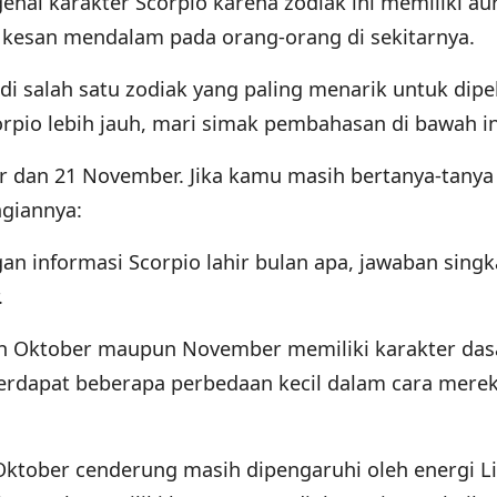
ai karakter Scorpio karena zodiak ini memiliki au
 kesan mendalam pada orang-orang di sekitarnya.
di salah satu zodiak yang paling menarik untuk dipel
pio lebih jauh, mari simak pembahasan di bawah in
er dan 21 November. Jika kamu masih bertanya-tanya
agiannya:
gan informasi Scorpio lahir bulan apa, jawaban sing
.
lan Oktober maupun November memiliki karakter das
terdapat beberapa perbedaan kecil dalam cara mere
 Oktober cenderung masih dipengaruhi oleh energi Li