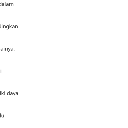
 dalam
dingkan
ainya.
i
iki daya
lu