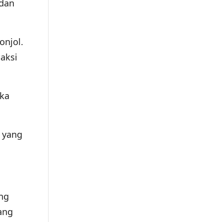
 dan
onjol.
aksi
eka
 yang
ng
ang