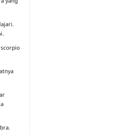
ra yang
ajari.
i.
 scorpio
katnya
ar
ka
bra.