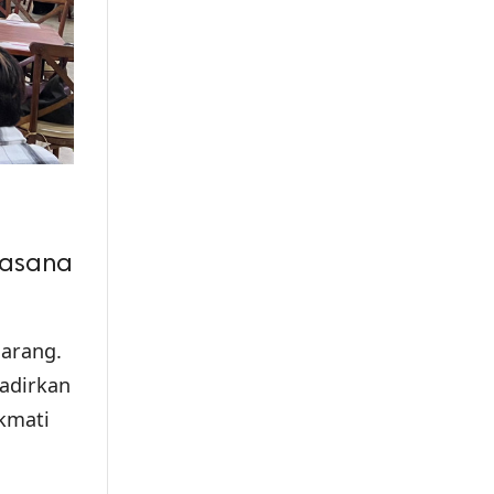
uasana
marang.
dirkan
kmati