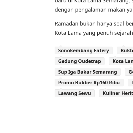
baru di Kota Lama Semarang, 
dengan pengalaman makan yang
Ramadan bukan hanya soal ber
Kota Lama yang penuh sejarah,
Sonokembang Eatery
Bukb
Gedung Oudetrap
Kota La
Sup Iga Bakar Semarang
G
Promo Bukber Rp160 Ribu
Lawang Sewu
Kuliner Her