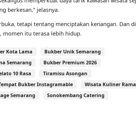
sekaligus memperkuat daya tarik kawasan wisata se
 berkesan," jelasnya.
buka, tetapi tentang menciptakan kenangan. Dan di
 momen itu terasa lebih hidup.
er Kota Lama
Bukber Unik Semarang
ma Semarang
Bukber Premium 2026
elato 10 Rasa
Tiramisu Asongan
Tempat Bukber Instagramable
Wisata Kuliner Ram
itage Semarang
Sonokembang Catering