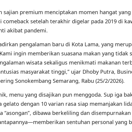
n sajian premium menciptakan momen hangat yang 
i comeback setelah terakhir digelar pada 2019 di k
nti akibat pandemi.
adirkan pengalaman baru di Kota Lama, yang meru
 Kami ingin memberikan suasana makan yang tidak 
engalaman wisata sekaligus menikmati makanan ter
antusias masyarakat tinggi,” ujar Dhoby Putra, Busin
ring Sonokembang Semarang, Rabu (25/2/2026).
nik, menu yang disajikan pun menggoda. Sup iga ba
 gelato dengan 10 varian rasa siap memanjakan lid
aya “asongan”, dibawa berkeliling dan disempurnakan
santapannya—memberikan sentuhan personal yang b