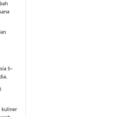
ubah
asana
dan
sia 5–
dia.
t
 kuliner