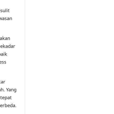
sulit
awasan
pakan
sekadar
baik
ess
kar
ah. Yang
 tepat
erbeda.