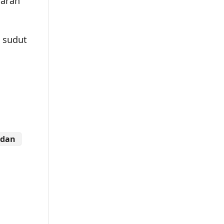
jarah
 sudut
adan