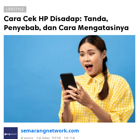
LIFESTYLE
Cara Cek HP Disadap: Tanda,
Penyebab, dan Cara Mengatasinya
k
ak cipta.
semarangnetwork.com
Kamis, 14 Mei 2026, 16:14