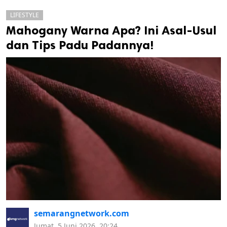
LIFESTYLE
Mahogany Warna Apa? Ini Asal-Usul
dan Tips Padu Padannya!
k
ak cipta.
semarangnetwork.com
Jumat, 5 Juni 2026, 20:24