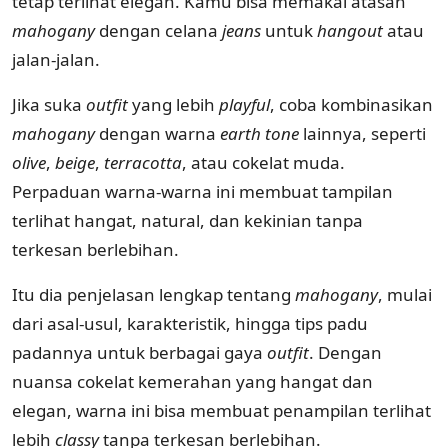
tetap terlihat elegan. Kamu bisa memakai atasan
mahogany
dengan celana
jeans
untuk
hangout
atau
jalan-jalan.
Jika suka
outfit
yang lebih
playful
, coba kombinasikan
mahogany
dengan warna
earth tone
lainnya, seperti
olive
,
beige
,
terracotta
, atau cokelat muda.
Perpaduan warna-warna ini membuat tampilan
terlihat hangat, natural, dan kekinian tanpa
terkesan berlebihan.
Itu dia penjelasan lengkap tentang
mahogany
, mulai
dari asal-usul, karakteristik, hingga tips padu
padannya untuk berbagai gaya
outfit
. Dengan
nuansa cokelat kemerahan yang hangat dan
elegan, warna ini bisa membuat penampilan terlihat
lebih
classy
tanpa terkesan berlebihan.