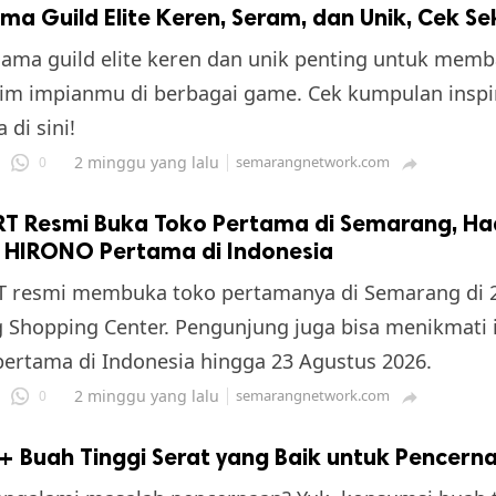
a Guild Elite Keren, Seram, dan Unik, Cek S
ama guild elite keren dan unik penting untuk mem
tim impianmu di berbagai game. Cek kumpulan inspi
 di sini!
2 minggu yang lalu
semarangnetwork.com
0

T Resmi Buka Toko Pertama di Semarang, Ha
i HIRONO Pertama di Indonesia
 resmi membuka toko pertamanya di Semarang di 
Shopping Center. Pengunjung juga bisa menikmati i
rtama di Indonesia hingga 23 Agustus 2026.
2 minggu yang lalu
semarangnetwork.com
0

0+ Buah Tinggi Serat yang Baik untuk Pencern