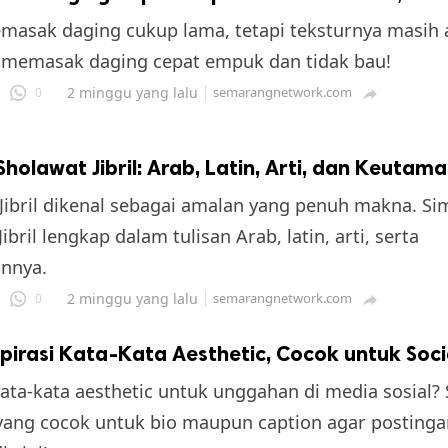
asak daging cukup lama, tetapi teksturnya masih a
a memasak daging cepat empuk dan tidak bau!
2 minggu yang lalu
semarangnetwork.com
0

holawat Jibril: Arab, Latin, Arti, dan Keutam
Jibril dikenal sebagai amalan yang penuh makna. S
ibril lengkap dalam tulisan Arab, latin, arti, serta
nnya.
2 minggu yang lalu
semarangnetwork.com
0

pirasi Kata-Kata Aesthetic, Cocok untuk Soci
ata-kata aesthetic untuk unggahan di media sosial?
 yang cocok untuk bio maupun caption agar posting