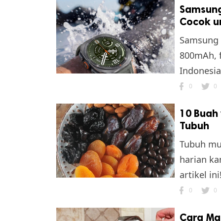
Samsung 
Cocok u
Samsung G
800mAh, f
Indonesia
0
0
k
10 Buah
ak cipta.
Tubuh
Tubuh mud
harian k
artikel ini
0
0
Cara Ma