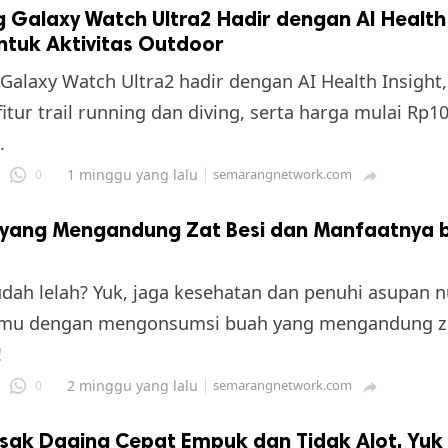
Galaxy Watch Ultra2 Hadir dengan AI Health 
ntuk Aktivitas Outdoor
alaxy Watch Ultra2 hadir dengan AI Health Insight,
itur trail running dan diving, serta harga mulai Rp10
.
1 minggu yang lalu
semarangnetwork.com
0

 yang Mengandung Zat Besi dan Manfaatnya 
ah lelah? Yuk, jaga kesehatan dan penuhi asupan nu
amu dengan mengonsumsi buah yang mengandung zat
!
2 minggu yang lalu
semarangnetwork.com
0

sak Daging Cepat Empuk dan Tidak Alot, Yuk