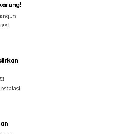
ekarang!
bangun
rasi
dirkan
23
nstalasi
aan