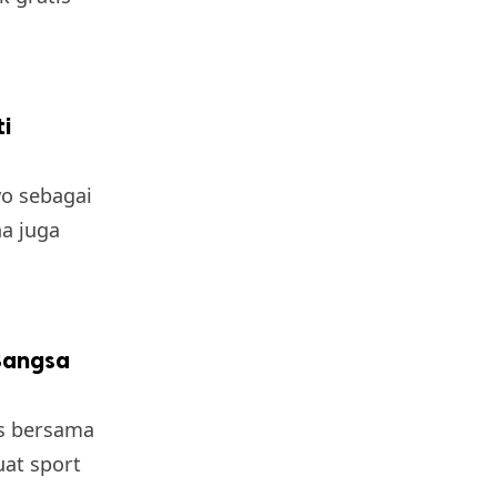
i
o sebagai
na juga
Bangsa
es bersama
uat sport