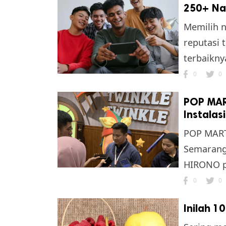
250+ Nam
Memilih n
reputasi 
terbaiknya
0
0
POP MAR
Instalas
POP MART
Semarang 
HIRONO pe
0
0
Inilah 1