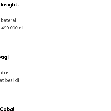
Insight,
 baterai
.499.000 di
bagi
trisi
 besi di
 Coba!