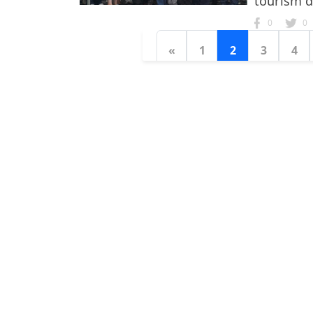
tourism 
0
0
«
1
2
3
4