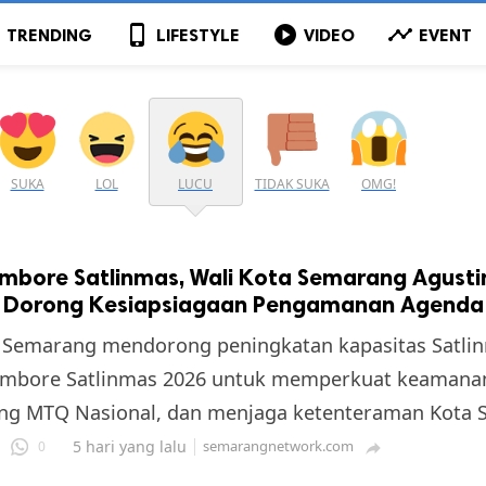
p
phone_iphone
play_circle
timeline
TRENDING
LIFESTYLE
VIDEO
EVENT
SUKA
LOL
LUCU
TIDAK SUKA
OMG!
ambore Satlinmas, Wali Kota Semarang Agusti
g Dorong Kesiapsiagaan Pengamanan Agenda
a Semarang mendorong peningkatan kapasitas Satli
Jambore Satlinmas 2026 untuk memperkuat keamana
g MTQ Nasional, dan menjaga ketenteraman Kota 
5 hari yang lalu
semarangnetwork.com
0
