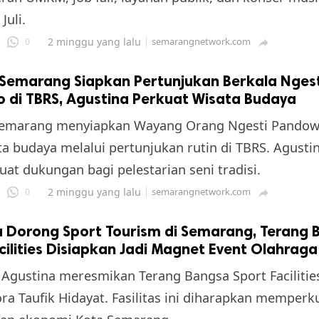
Juli.
2 minggu yang lalu
semarangnetwork.com
0

Semarang Siapkan Pertunjukan Berkala Ngest
 di TBRS, Agustina Perkuat Wisata Budaya
emarang menyiapkan Wayang Orang Ngesti Pandow
ta budaya melalui pertunjukan rutin di TBRS. Agusti
t dukungan bagi pelestarian seni tradisi.
2 minggu yang lalu
semarangnetwork.com
0

a Dorong Sport Tourism di Semarang, Terang 
cilities Disiapkan Jadi Magnet Event Olahraga
 Agustina meresmikan Terang Bangsa Sport Faciliti
 Taufik Hidayat. Fasilitas ini diharapkan memperk