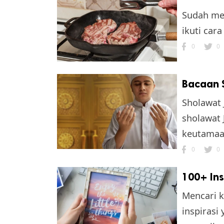
Sudah mem
ikuti car
0
0
Bacaan S
Sholawat 
sholawat J
keutamaa
0
0
100+ Ins
Mencari k
inspirasi