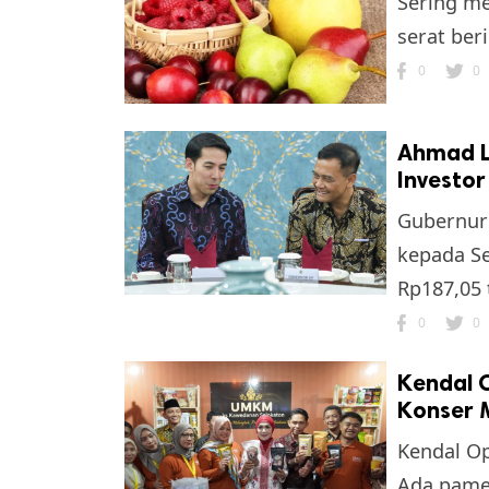
Sering me
serat ber
0
0
Ahmad L
Investor
Gubernur
kepada Se
Rp187,05 t
0
0
Kendal 
Konser 
Kendal Op
Ada pamer