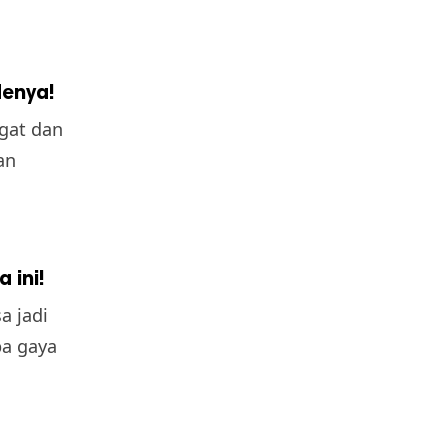
denya!
gat dan
an
 ini!
a jadi
a gaya