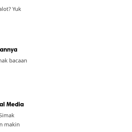
lot? Yuk
aannya
imak bacaan
al Media
 Simak
an makin