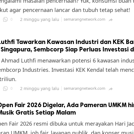
ngalami masalah pencernaan? Yuk, konsumsi buah t
ikut agar pencernaan lancar dan tubuh tetap sehat!
2 minggu yang lalu
semarangnetwork.com
0

uthfi Tawarkan Kawasan Industri dan KEK Ba
 Singapura, Sembcorp Siap Perluas Investasi d
 Ahmad Luthfi menawarkan potensi 6 kawasan indus
mbcorp Industries. Investasi KEK Kendal telah menc
riliun.
2 minggu yang lalu
semarangnetwork.com
0

Open Fair 2026 Digelar, Ada Pameran UMKM h
Musik Gratis Setiap Malam
en Fair 2026 resmi dibuka untuk merayakan Hari Jad
an UMKM, job fair, layanan publik, dan konser musi