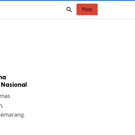

Post
na
 Nasional
nmas
n,
Semarang.