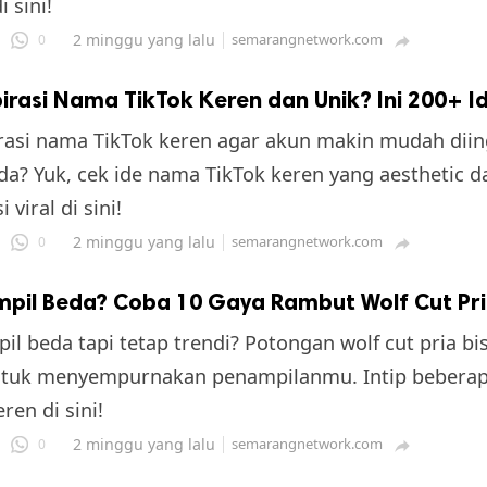
 sini!
2 minggu yang lalu
semarangnetwork.com
0

pirasi Nama TikTok Keren dan Unik? Ini 200+ I
irasi nama TikTok keren agar akun makin mudah diin
da? Yuk, cek ide nama TikTok keren yang aesthetic d
 viral di sini!
2 minggu yang lalu
semarangnetwork.com
0

mpil Beda? Coba 10 Gaya Rambut Wolf Cut Pria
pil beda tapi tetap trendi? Potongan wolf cut pria bis
untuk menyempurnakan penampilanmu. Intip beberap
ren di sini!
2 minggu yang lalu
semarangnetwork.com
0
