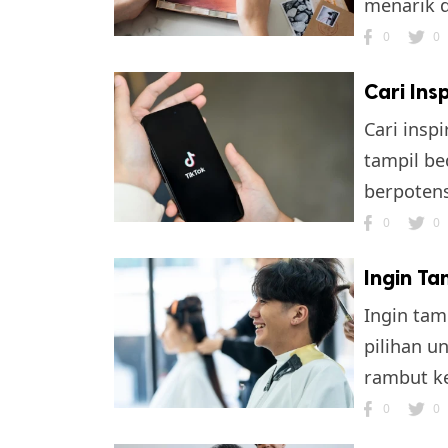
menarik di
0
0
Cari Ins
Cari insp
tampil be
berpotensi
0
0
Ingin Ta
Ingin tam
pilihan 
rambut ke
0
0