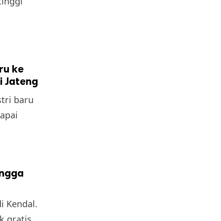
inggi
ru ke
i Jateng
tri baru
apai
ingga
i Kendal.
k gratis