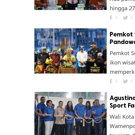
hingga 27 
0
0
Pemkot 
Pandowo
Pemkot S
ikon wisa
memperkua
0
0
Agustin
Sport Fa
Wali Kota
Wamenpora