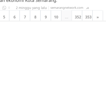
dan ekonomi Kota Semarang.
2 minggu yang lalu
semarangnetwork.com
0

5
6
7
8
9
10
...
352
353
»