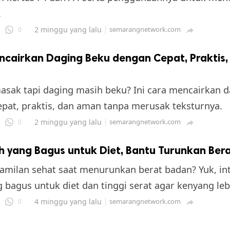
.
2 minggu yang lalu
semarangnetwork.com
0

ncairkan Daging Beku dengan Cepat, Praktis,
ak tapi daging masih beku? Ini cara mencairkan d
pat, praktis, dan aman tanpa merusak teksturnya.
2 minggu yang lalu
semarangnetwork.com
0

 yang Bagus untuk Diet, Bantu Turunkan Ber
amilan sehat saat menurunkan berat badan? Yuk, int
 bagus untuk diet dan tinggi serat agar kenyang leb
4 minggu yang lalu
semarangnetwork.com
0
