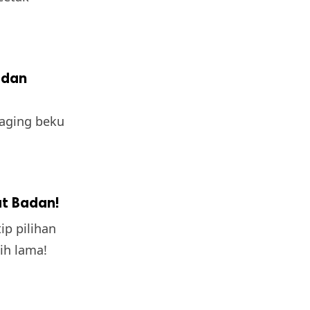
 dan
aging beku
at Badan!
ip pilihan
ih lama!