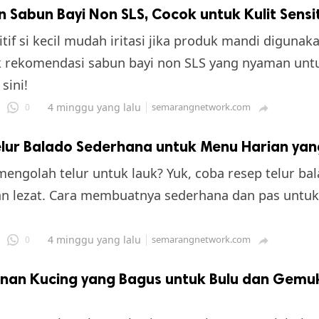
an Sabun Bayi Non SLS, Cocok untuk Kulit Sensit
sitif si kecil mudah iritasi jika produk mandi diguna
k rekomendasi sabun bayi non SLS yang nyaman untu
 sini!
4 minggu yang lalu
semarangnetwork.com
0

lur Balado Sederhana untuk Menu Harian yan
engolah telur untuk lauk? Yuk, coba resep telur ba
an lezat. Cara membuatnya sederhana dan pas untu
4 minggu yang lalu
semarangnetwork.com
0

nan Kucing yang Bagus untuk Bulu dan Gemuk