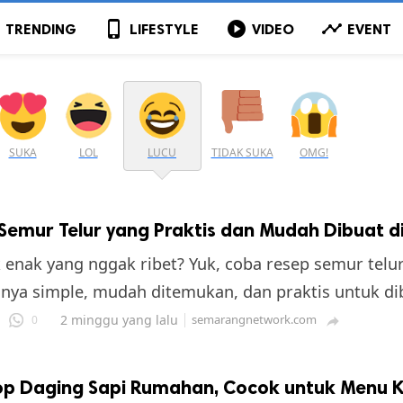
p
phone_iphone
play_circle
timeline
TRENDING
LIFESTYLE
VIDEO
EVENT
SUKA
LOL
LUCU
TIDAK SUKA
OMG!
Semur Telur yang Praktis dan Mudah Dibuat 
k enak yang nggak ribet? Yuk, coba resep semur telur
nnya simple, mudah ditemukan, dan praktis untuk di
2 minggu yang lalu
semarangnetwork.com
0

op Daging Sapi Rumahan, Cocok untuk Menu K