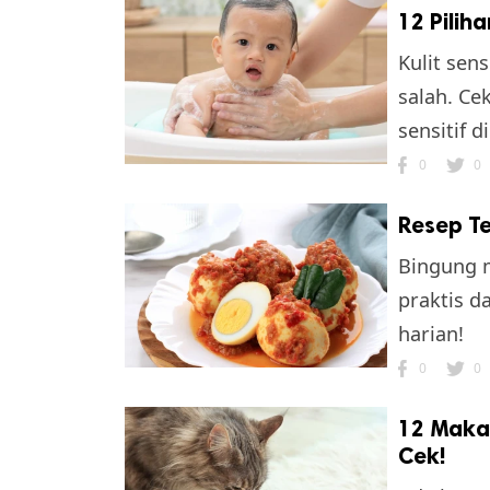
12 Pilih
Kulit sen
salah. Ce
sensitif di
0
0
Resep Te
Bingung m
praktis d
harian!
0
0
12 Maka
Cek!