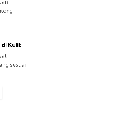
dan
ntong
i Kulit
aat
ang sesuai