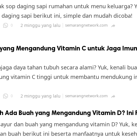
 sop daging sapi rumahan untuk menu keluarga? Yu
 daging sapi berikut ini, simple dan mudah dicoba!
2 minggu yang lalu
semarangnetwork.com
0

 yang Mengandung Vitamin C untuk Jaga Imun
jaga daya tahan tubuh secara alami? Yuk, kenali bu
ng vitamin C tinggi untuk membantu mendukung i
2 minggu yang lalu
semarangnetwork.com
0

h Ada Buah yang Mengandung Vitamin D? Ini 
sayur dan buah yang mengandung vitamin D? Yuk, ke
an buah berikut ini beserta manfaatnya untuk kese