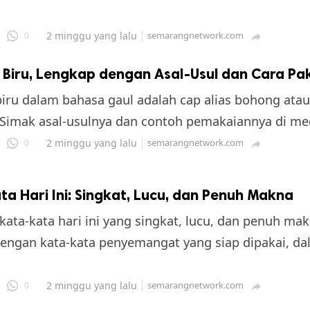
2 minggu yang lalu
semarangnetwork.com
0

i Biru, Lengkap dengan Asal-Usul dan Cara Pa
 biru dalam bahasa gaul adalah cap alias bohong ata
 Simak asal-usulnya dan contoh pemakaiannya di med
2 minggu yang lalu
semarangnetwork.com
0

a Hari Ini: Singkat, Lucu, dan Penuh Makna
ata-kata hari ini yang singkat, lucu, dan penuh mak
engan kata-kata penyemangat yang siap dipakai, dal
2 minggu yang lalu
semarangnetwork.com
0
