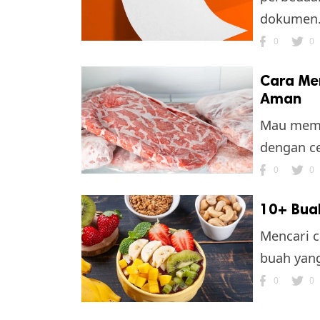
dokumen
0
0
Cara Me
Aman
Mau memas
dengan ce
0
0
10+ Buah
Mencari c
buah yang
0
0