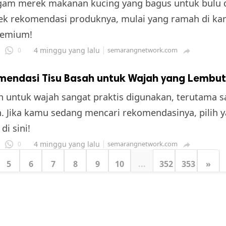
gam merek makanan kucing yang bagus untuk bulu 
ek rekomendasi produknya, mulai yang ramah di ka
remium!
4 minggu yang lalu
semarangnetwork.com
0

endasi Tisu Basah untuk Wajah yang Lembut d
h untuk wajah sangat praktis digunakan, terutama s
. Jika kamu sedang mencari rekomendasinya, pilih y
 di sini!
4 minggu yang lalu
semarangnetwork.com
0

5
6
7
8
9
10
...
352
353
»