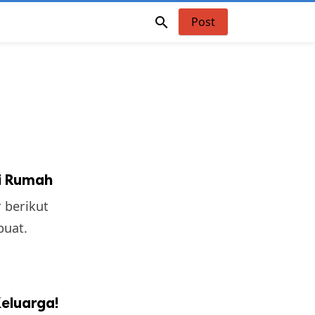

Post
di Rumah
 berikut
buat.
eluarga!