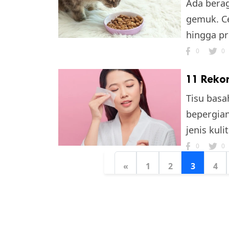
Ada bera
gemuk. C
hingga p
0
0
11 Rekom
Tisu basa
bepergian
jenis kulit
0
0
«
1
2
3
4