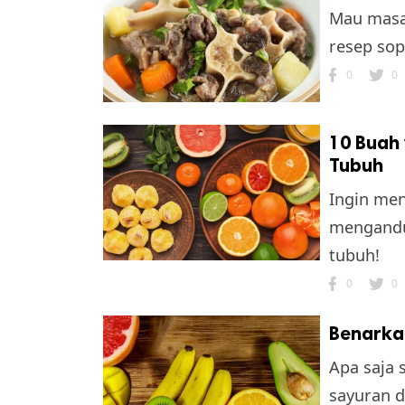
Mau masak
resep sop
0
0
10 Buah
Tubuh
k
Ingin men
ak cipta.
mengandu
tubuh!
0
0
Benarka
Apa saja 
sayuran d