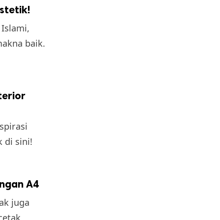
stetik!
Islami,
akna baik.
erior
pirasi
di sini!
engan A4
ak juga
cetak