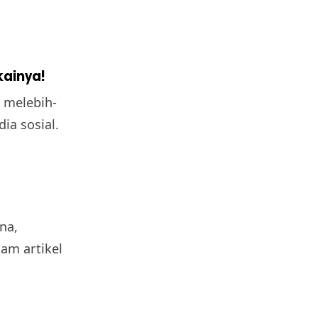
kainya!
u melebih-
ia sosial.
na,
am artikel