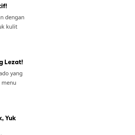
if!
kan dengan
k kulit
g Lezat!
lado yang
k menu
, Yuk