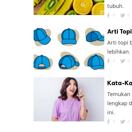
tubuh.
0
0
Arti Top
Arti topi
lebihkan.
0
0
Kata-Kat
Temukan k
lengkap d
ini.
0
0