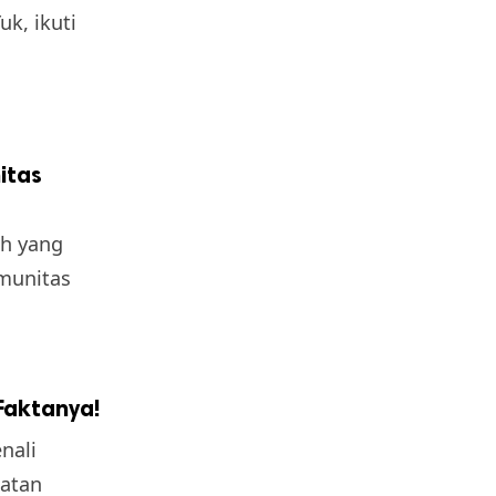
k, ikuti
itas
ah yang
munitas
Faktanya!
nali
hatan