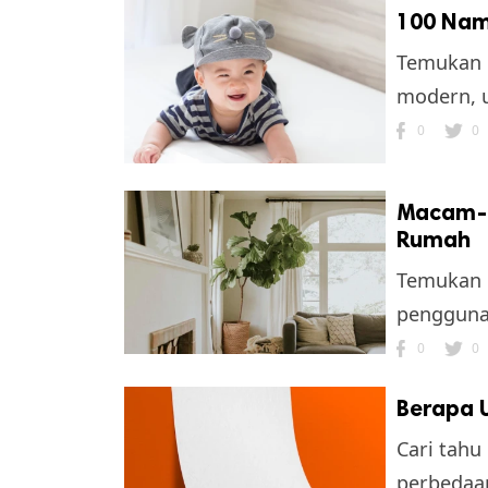
100 Nama
Temukan i
modern, u
0
0
Macam-M
Rumah
Temukan 
penggunaa
0
0
Berapa 
Cari tahu
perbedaa