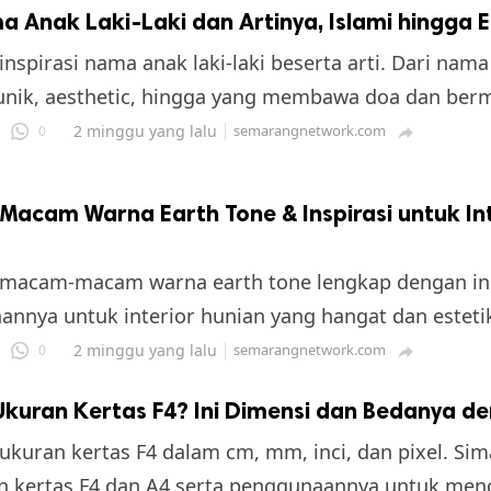
 Anak Laki-Laki dan Artinya, Islami hingga E
nspirasi nama anak laki-laki beserta arti. Dari nama 
nik, aesthetic, hingga yang membawa doa dan berm
2 minggu yang lalu
semarangnetwork.com
0

acam Warna Earth Tone & Inspirasi untuk Int
macam-macam warna earth tone lengkap dengan ins
nnya untuk interior hunian yang hangat dan estetik 
2 minggu yang lalu
semarangnetwork.com
0

Ukuran Kertas F4? Ini Dimensi dan Bedanya d
 ukuran kertas F4 dalam cm, mm, inci, dan pixel. Sim
n kertas F4 dan A4 serta penggunaannya untuk men